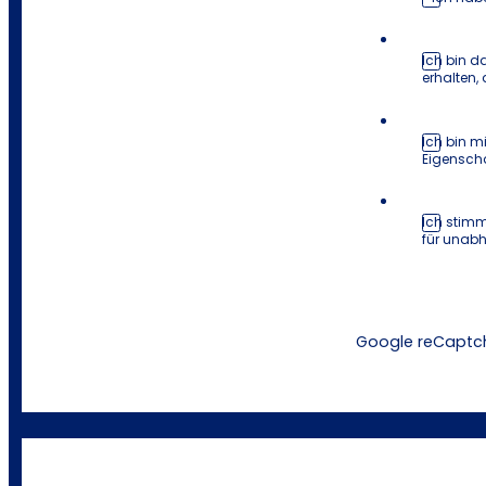
Ich bin d
erhalten,
Ich bin m
Eigenscha
Ich stimm
für unab
Google reCaptch