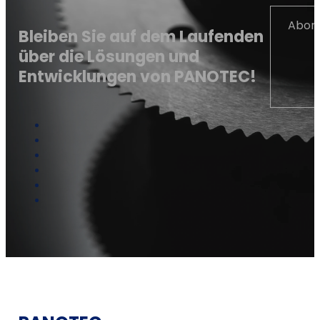
Abonn
Bleiben Sie auf dem Laufenden
über die Lösungen und
Entwicklungen von PANOTEC!