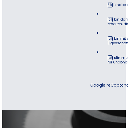
* Ich habe 
Ich bin dam
erhalten, d
Ich bin mit
Eigenschaft
Ich stimme 
für unabhä
Google reCaptcha: