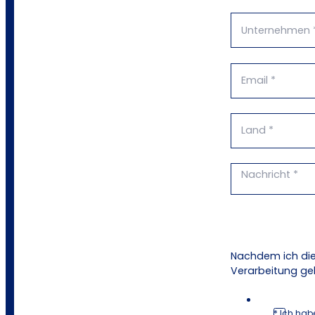
Nachdem ich die
Verarbeitung ge
* Ich hab