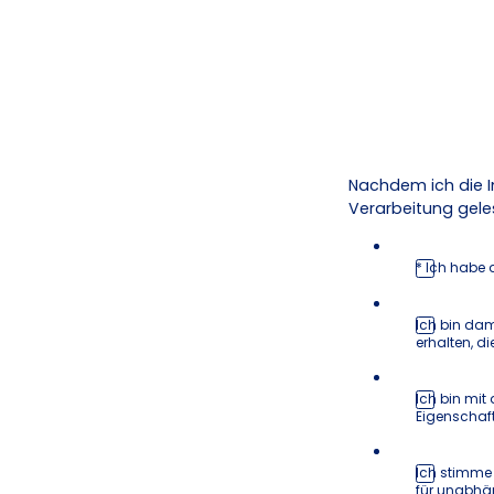
Nachdem ich die I
Verarbeitung gele
* Ich habe 
Ich bin dam
erhalten, d
Ich bin mit
Eigenschaft
Ich stimme 
für unabhä