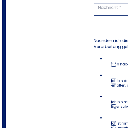
Nachdem ich die
Verarbeitung ge
* Ich hab
Ich bin d
erhalten,
Ich bin m
Eigenscha
Ich stimm
für unab