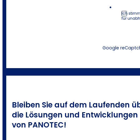
Ich stimm
für unab
Google reCaptch
Bleiben Sie auf dem Laufenden ü
die Lösungen und Entwicklungen
von PANOTEC!