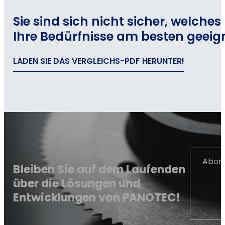
Sie sind sich nicht sicher, welche
Ihre Bedürfnisse am besten geeign
LADEN SIE DAS VERGLEICHS-PDF HERUNTER!
Abonn
Bleiben Sie auf dem Laufenden
über die Lösungen und
Entwicklungen von PANOTEC!