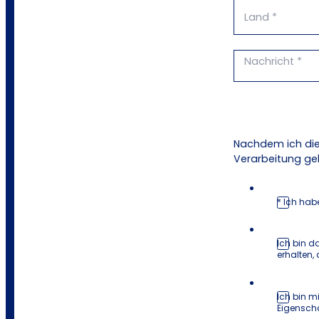
Nachdem ich die
Verarbeitung ge
* Ich hab
Ich bin d
erhalten,
Ich bin m
Eigenscha