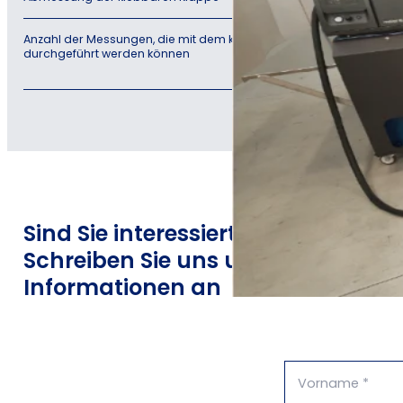
Anzahl der Messungen, die mit dem kontinuierlichen Zyklus
"k
durchgeführt werden können
mi
gr
Sind Sie interessiert?
Schreiben Sie uns und fordern Sie 
Informationen an