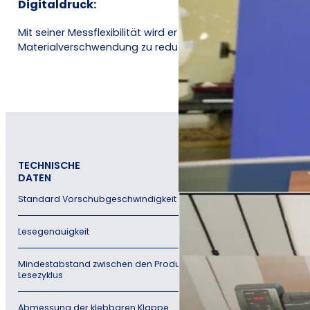
Digitaldruck:
Mit seiner Messflexibilität wird er zu einem unverzichtba
Materialverschwendung zu reduzieren.
TECHNISCHE
DATEN
Standard Vorschubgeschwindigkeit
15
Lesegenauigkeit
5
Mindestabstand zwischen den Produkten, für kontinuierlichen
ca
Lesezyklus
Abmessung der klebbaren Klappe
bi