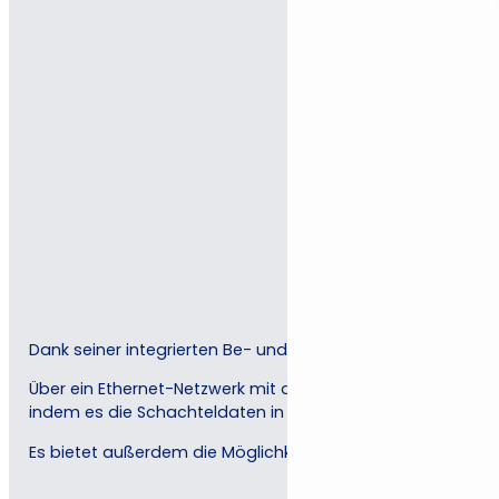
Dank seiner integrierten Be- und Entladestationen lässt e
Über ein Ethernet-Netzwerk mit der Panotec Verpackungsm
indem es die Schachteldaten in Echtzeit an die Maschine 
Es bietet außerdem die Möglichkeit, ein komplettes Arch