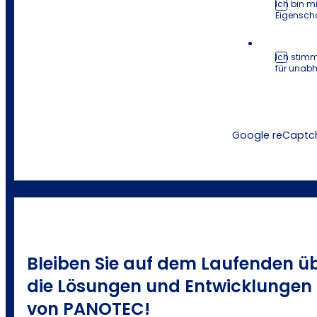
Ich bin m
Eigenscha
Ich stimm
für unab
Google reCaptch
Bleiben Sie auf dem Laufenden ü
die Lösungen und Entwicklungen
von PANOTEC!