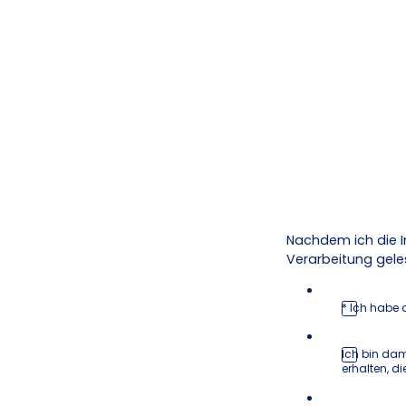
Nachdem ich die I
Verarbeitung gele
* Ich habe 
Ich bin dam
erhalten, d