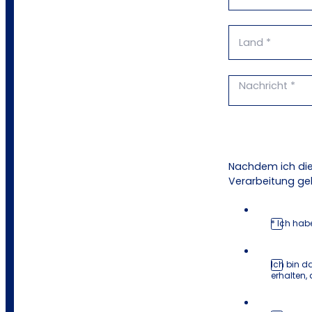
Nachdem ich die
Verarbeitung ge
* Ich hab
Ich bin d
erhalten,