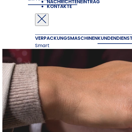
NACHRICHTENEINTRAG
KONTAKTE
VERPACKUNGSMASCHINEN
KUNDENDIENS
Smart
Evo
New Midi
New Compack
Nextpro
ZUBEHÖR
Druckmaschinen
Klebemaschin
ALLE PRODUKTE ANZEIGEN