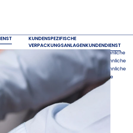
ENST
KUNDENSPEZIFISCHE
VERPACKUNGSANLAGEN
KUNDENDIENST
Anlagen für F201 Schachteln und ähnliche
Anlagen für F401 Schachteln und ähnliche
Anlagen für F410 Schachteln und ähnliche
Anlagen für Boden-Deckel-Formate
steme
SOFTWARE
Cloud und Cloud
prime
Box designer
Boxlink Pro