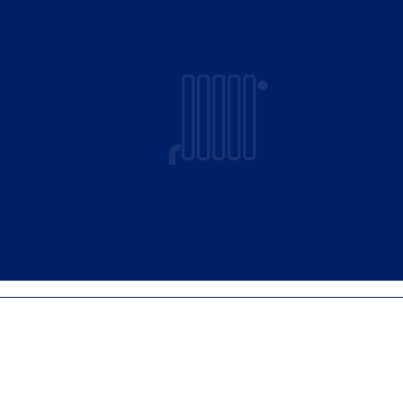
AUTOMOBILINDUSTRIE
che Praktiken
 Tätigkeit zu
 nicht nur ein
welche die Art
äfte machen,
durchdringt.
ACKUNG
VERPA
FÜR DIE
FERTIGUNGSINDUSTRIE