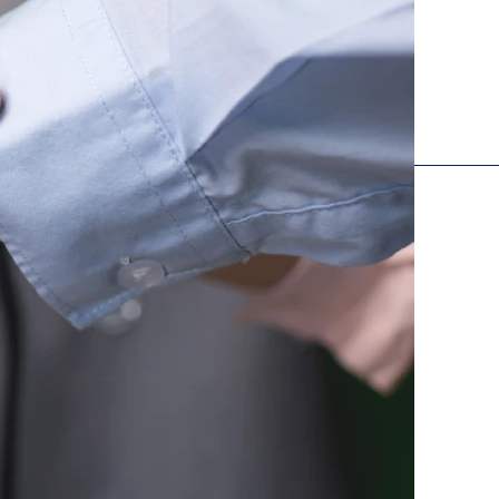
E-LINK
Web Report
Qbox