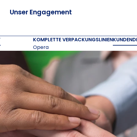
Unser Engagement
T
KOMPLETTE VERPACKUNGSLINIEN
KUNDENDI
Opera
Operetta
en
Kartonformmaschinen
Kartonschliessmaschinen
Messy