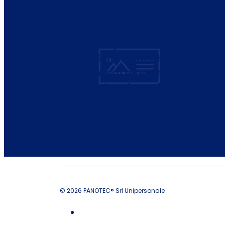
UND EINRICHTUNGEN
Wir sind fest entschlossen, ethis
in jeden Aspekt unserer
integrieren. Nachhaltigkeit ist
Ziel, sondern eine Philosophie, 
und Weise, wie wir Gesch
VERP
FÜR DIGITALDRUCK
© 2026 PANOTEC® Srl Unipersonale