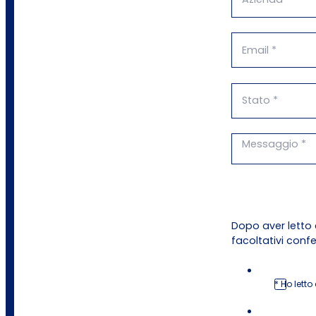
Dopo aver letto 
facoltativi conf
* Ho letto