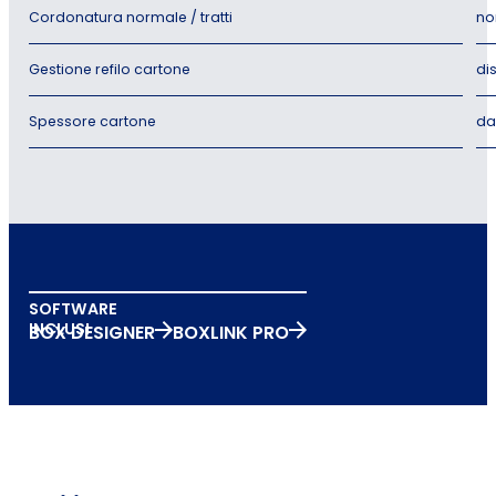
Cordonatura normale / tratti
no
Gestione refilo cartone
di
Spessore cartone
da
SOFTWARE
INCLUSI
BOX DESIGNER
BOXLINK PRO