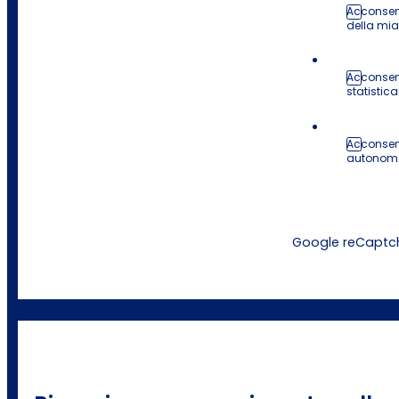
Acconsent
della mi
Acconsent
statistica
Acconsent
autonome 
Google reCaptcha