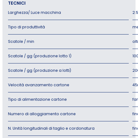
TECNICI
Larghezza/ Luce macchina
2.
Tipo di produttività
me
Scatole / min
olt
Scatole / gg (produzione lotto 1)
10
Scatole / gg (produzione a lotti)
20
Velocità avanzamento cartone
45
Tipo di alimentazione cartone
fan
Numero di alloggiamento cartone
fin
N. Unità longitudinali di taglio e cordonatura
fin