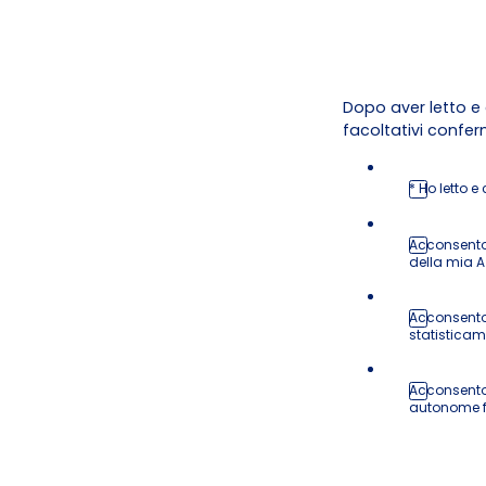
Dopo aver letto e 
facoltativi confer
* Ho letto e
Acconsento 
della mia 
Acconsento 
statisticame
Acconsento 
autonome f