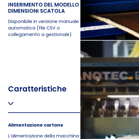
INSERIMENTO DEL MODELLO E
TAGLIO E CORDON
DIMENSIONI SCATOLA
DELLA SCATOLA IN 
SECONDI
Disponibile in versione manuale o
La macchina imballi se
automatica (file CSV o
automaticamente il mi
collegamento a gestionale)
cartone disponibile per
scatola ottimizzata ri
minimo gli sprechi.
Caratteristiche
Alimentazione cartone
L’alimentazione della macchina per imballaggio avviene tr