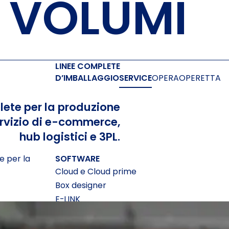
 VOLUMI
LINEE COMPLETE
D’IMBALLAGGIO
SERVICE
OPERA
OPERETTA
lete per la produzione
servizio di e-commerce,
hub logistici e 3PL.
 per la
SOFTWARE
Cloud e Cloud prime
Box designer
E-LINK
Web Report
Qbox