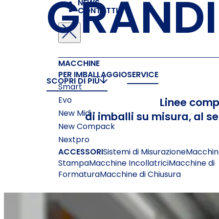
GRANDI
NEWS
CONTATTI
MACCHINE
PER IMBALLAGGIO
SERVICE
SCOPRI DI PIÙ
Smart
Evo
Linee comp
New Midi
di imballi su misura, al 
New Compack
Nextpro
ACCESSORI
Sistemi di Misurazione
Macchine
Stampa
Macchine Incollatrici
Macchine di
Formatura
Macchine di Chiusura