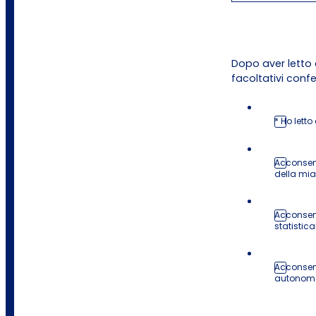
Dopo aver letto 
facoltativi conf
* Ho letto
Acconsent
della mi
Acconsent
statistica
Acconsent
autonome 