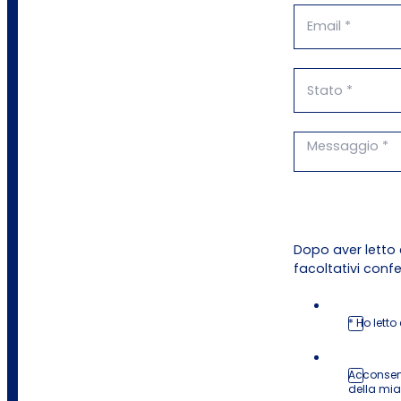
Dopo aver letto 
facoltativi conf
* Ho letto
Acconsent
della mi