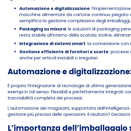
Automazione e digitalizzazione
: l’implementazione 
macchine alimentate da cartone continuo piegato a v
semplifica la gestione complessiva degli imballaggi, r
Packaging su misura
: le soluzioni di packaging pers
resta stabile all’interno della scatola. Inoltre, elim
Integrazione di sistemi smart
: la connessione con i
Gestione efficiente di fornitori e scorte
: processi 
anche per articoli instabili o irregolari.
Automazione e digitalizzazione: 
È proprio l’integrazione di tecnologie di ultima generazion
esempi in tal senso. Flessibili e perfettamente integrati co
tracciabilità completa dei processi.
L’automazione dei magazzini, supportata dall’intelligenza ar
gestione più precisa delle operazioni. Il risultato? Decisio
L’importanza dell’imballaggio 