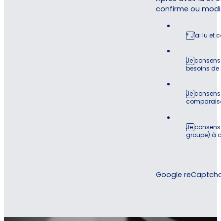
confirme ou modi
* J'ai lu et
Je consens
besoins de 
Je consens 
comparaison
Je consens 
groupe) à 
Google reCaptcha :