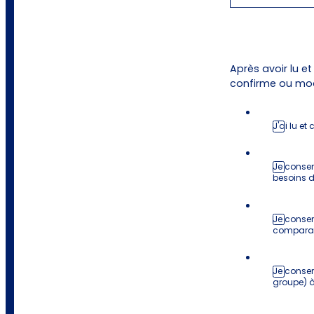
Après avoir lu e
confirme ou mod
J'ai lu et
Je consen
besoins d
Je consen
comparais
Je consen
groupe) à