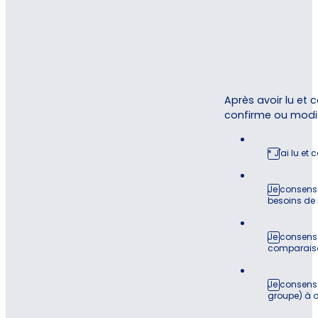
Après avoir lu et 
confirme ou modi
* J'ai lu et
Je consens
besoins de 
Je consens 
comparaison
Je consens 
groupe) à 