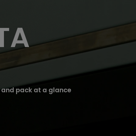
E-LINK
Web Report
Qbox
TA
 and pack at a glance