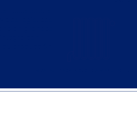
las necesidades
vicios logísticos
manejan grandes
 integra con
os de producción
EMBALAJE PARA INDUSTRIA MANUFACTURE