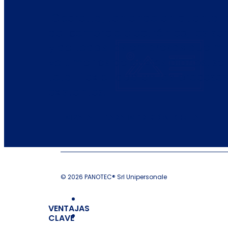
Operetta, teniendo en cuenta 
del comercio electrónico, los ser
y de todas las empresas que 
volúmenes de envíos diarios, se
total flexibilidad en los proces
existentes.
EMBALAJE PARA IMPRESIÓN DIGITAL
© 2026 PANOTEC® Srl Unipersonale
VENTAJAS
CLAVE