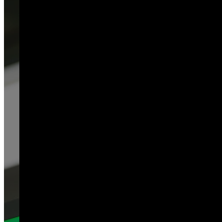
BOLETÍN DE NOTICIAS
CONTACTOS
MÁQUINAS DE EMBALAJE
MANTENIMIENTO
Smart
Evo
New Midi
New Compack
Nextpro
ACCESORIOS
Sistemas de Mediciòn
Máquin
Impresión
Máquinas Encoladoras
Máquinas
Formadoras
Máquinas de Cierre de Cajas