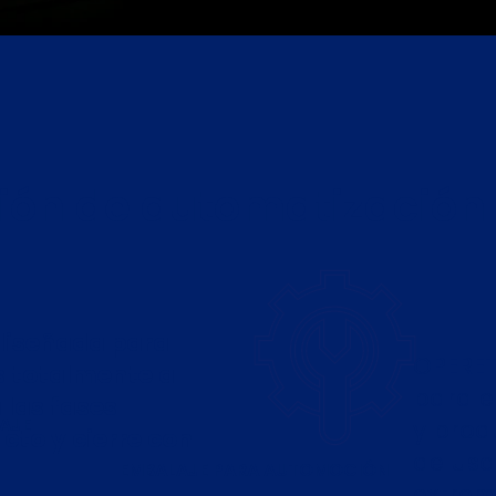
ión de automatización
 diseñada para
OPERE
as totalmente a
para e
las fases
AJE
y prod
cto y cierre con
de usa
EMBALAJE PARA AUTOMOCIÓN
extrem