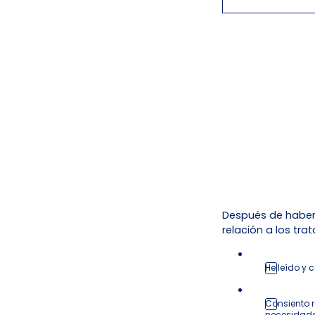
Después de haber 
relación a los tr
He leído y
Consiento 
necesidade