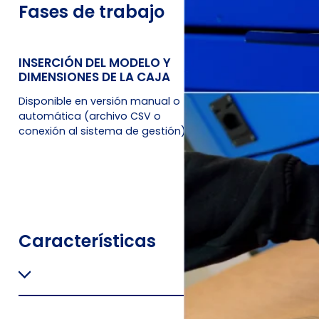
Fases de trabajo
INSERCIÓN DEL MODELO Y
CORTE Y PLEGADO D
DIMENSIONES DE LA CAJA
EN CUESTIÓN DE S
Disponible en versión manual o
a máquina embalado
automática (archivo CSV o
selecciona automátic
conexión al sistema de gestión)
mejor cartón disponibl
la caja optimizada mi
los desechos
Características