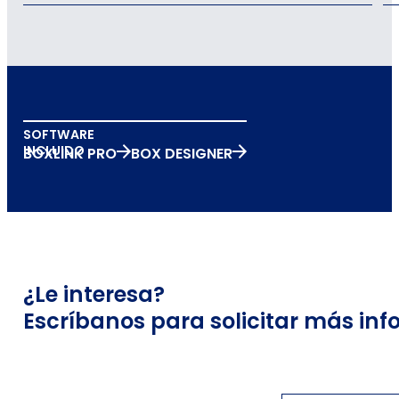
SOFTWARE
INCLUIDO
BOXLINK PRO
BOX DESIGNER
¿Le interesa?
Escríbanos para solicitar más inf