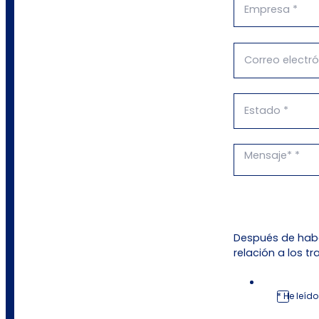
Después de habe
relación a los t
* He leíd