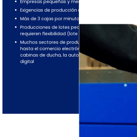
Empresas pequeñas y medianas
Exigencias de producción media-baja
Más de 3 cajas por minuto
Producciones de lotes pequeños o que
requieren flexibilidad (lote 1)
Muchos sectores de producción, desde muebles
hasta el comercio electrónico, pasando por las
cabinas de ducha, la automoción o la impresión
digital
¡Descubra cómo New Compack puede
optimizar sus costes y sus operaciones de
embalaje!