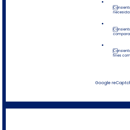
Consiento
necesida
Consiento
comparar 
Consiento
fines co
Google reCaptcha