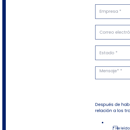
Después de habe
relación a los t
* He leíd