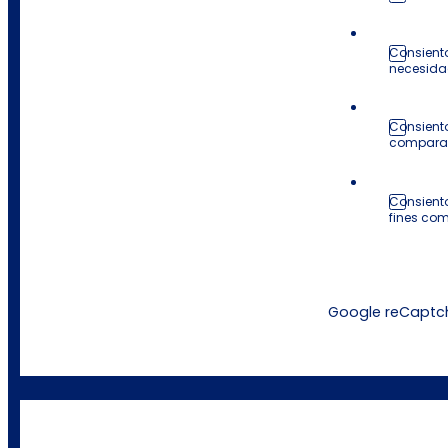
Consiento
necesida
Consiento
comparar 
Consiento
fines co
Google reCaptcha