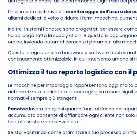
dettagliata e analisi delle performance. Ogni fase del pro
Un elemento distintivo è il
monitoraggio dell’usura dei 
allarmi dedicati è volto a ridurre i fermi macchina, aumenta
Inoltre, i sistemi Panotec sono progettati per essere co
fluida lungo tutta la supply chain. A questo si aggiungon
ordine, inviando automaticamente i parametri alla macc
Questa integrazione tra hardware e software trasforma il pr
continuamente ottimizzabile, in cui l’intervento umano si 
Ottimizza il tuo reparto logistico con il
Le macchine per imballaggio rappresentano oggi molto più
automatizzato e orientato al packaging su misura significa r
normativi sempre più stringenti.
Panotec
lavora da quasi quarant’anni al fianco dei repar
accumulata consente di affiancare ogni cliente non solo ne
fino all’assistenza post-vendita.
Se stai valutando come ottimizzare il tuo processo di imba