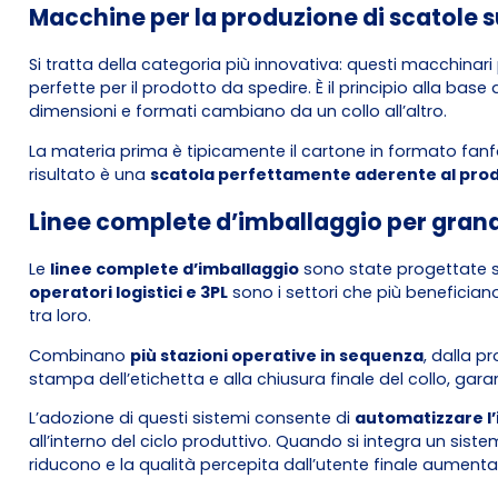
Macchine per la produzione di scatole 
Si tratta della categoria più innovativa: questi macchina
perfette per il prodotto da spedire. È il principio alla ba
dimensioni e formati cambiano da un collo all’altro.
La materia prima è tipicamente il cartone in formato fanfo
risultato è una
scatola perfettamente aderente al pro
Linee complete d’imballaggio per gran
Le
linee complete d’imballaggio
sono state progettate sp
operatori logistici e 3PL
sono i settori che più beneficiano
tra loro.
Combinano
più stazioni operative in sequenza
, dalla p
stampa dell’etichetta e alla chiusura finale del collo, gar
L’adozione di questi sistemi consente di
automatizzare l’
all’interno del ciclo produttivo. Quando si integra un siste
riducono e la qualità percepita dall’utente finale aumenta 