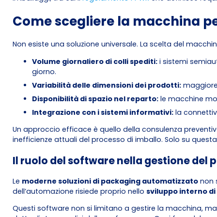
Come scegliere la macchina pe
Non esiste una soluzione universale. La scelta del macchi
Volume giornaliero di colli spediti:
i sistemi semiau
giorno.
Variabilità delle dimensioni dei prodotti:
maggiore è
Disponibilità di spazio nel reparto:
le macchine modul
Integrazione con i sistemi informativi:
la connettiv
Un approccio efficace è quello della consulenza preventiva: p
inefficienze attuali del processo di imballo. Solo su quest
Il ruolo del software nella gestione de
Le
moderne soluzioni di packaging automatizzato
non s
dell’automazione risiede proprio nello
sviluppo interno di
Questi software non si limitano a gestire la macchina, ma a